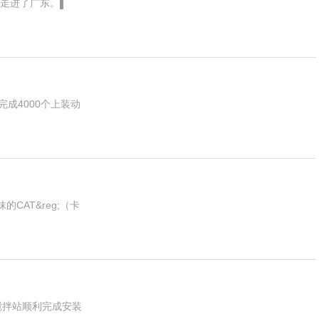
走进了广东。▌
成4000个上装动
AT&reg;（卡
土搅拌站顺利完成安装