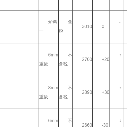
炉料
含
-
3010
0
一
税
6mm
不
↑
2700
+20
重废
含税
8mm
不
↑
2890
+30
重废
含税
6mm
不
↓
2660
-30