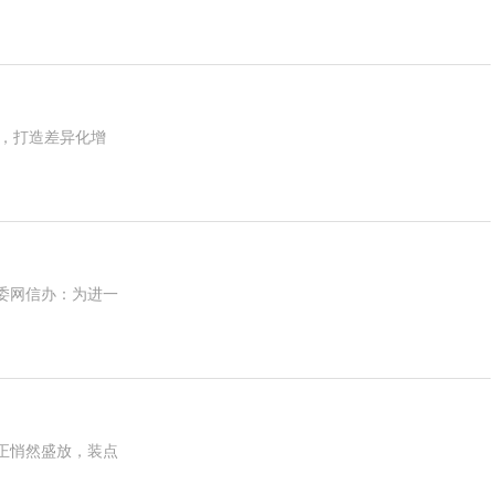
海，打造差异化增
委网信办：为进一
正悄然盛放，装点