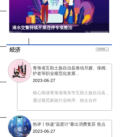
2023/6/27
浠水交警持续开展违停专项整治
经济
2023/6/27
青海省互助土族自治县推动月嫂、保姆、
护老等职业规范化发展...
2023-06-27
核心阅读青海省海东市互助土族自治县，
2023/6/27
通过规范家政行业秩序、校企合作
热评丨快递“温度计”量出消费复苏 焦点
2023/6/27
2023-06-27