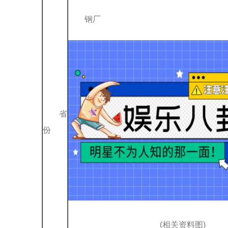
钢厂
省
份
(相关资料图)