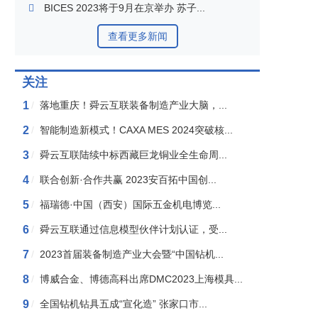
BICES 2023将于9月在京举办 苏子...
查看更多新闻
关注
1
/
落地重庆！舜云互联装备制造产业大脑，...
2
/
智能制造新模式！CAXA MES 2024突破核...
3
/
舜云互联陆续中标西藏巨龙铜业全生命周...
4
/
联合创新·合作共赢 2023安百拓中国创...
5
/
福瑞德·中国（西安）国际五金机电博览...
6
/
舜云互联通过信息模型伙伴计划认证，受...
7
/
2023首届装备制造产业大会暨“中国钻机...
8
/
博威合金、博德高科出席DMC2023上海模具...
9
/
全国钻机钻具五成“宣化造” 张家口市...