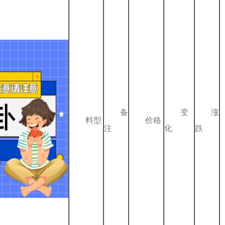
备
变
涨
料型
价格
注
化
跌