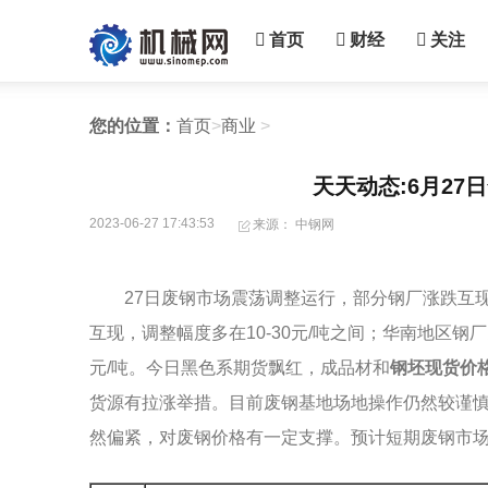
首页
财经
关注
您的位置：
首页
>
商业
>
天天动态:6月2
2023-06-27 17:43:53
来源： 中钢网
27日废钢市场震荡调整运行，部分钢厂涨跌互
互现，调整幅度多在10-30元/吨之间；华南地区钢厂多
元/吨。今日黑色系期货飘红，成品材和
钢坯现货价
货源有拉涨举措。目前废钢基地场地操作仍然较谨
然偏紧，对废钢价格有一定支撑。预计短期废钢市