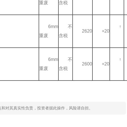
重废
含税
6mm
不
↑
2620
+20
重废
含税
6mm
不
↑
2600
+20
重废
含税
点和对其真实性负责，投资者据此操作，风险请自担。