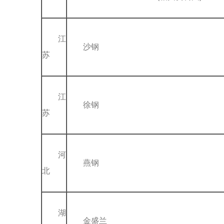
江
沙钢
苏
江
徐钢
苏
河
燕钢
北
湖
金盛兰