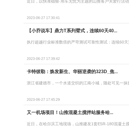
近日，以快准稳狠·用车无忧为主题的山推客户关爱行活动
2023-06-27 17:30:41
【小乔说车】鼎力T系列臂式，连续60天40...
执行超越行业标准数倍的严苛测试可靠性测试：连续60天完
2023-06-27 17:39:42
卡特彼勒：焕发新生、华丽逆袭的323D_焦...
浙江省建德市，一个水道交织的江南小城，随处可见一抹抹的C
2023-06-27 17:45:29
又一机场项目！山推混凝土搅拌站服务哈...
近日，在哈尔滨工地现场，山推建友1套E5R-180混凝